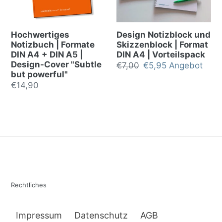
Hochwertiges
Design Notizblock und
Notizbuch | Formate
Skizzenblock | Format
DIN A4 + DIN A5 |
DIN A4 | Vorteilspack
Design-Cover "Subtle
Normalpreis
€7,00
Sonderpreis
€5,95
Angebot
but powerful"
Normalpreis
€14,90
Rechtliches
Impressum
Datenschutz
AGB