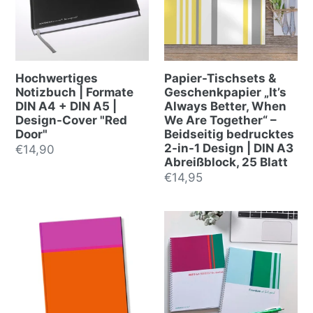
Hochwertiges
Papier-Tischsets &
Notizbuch | Formate
Geschenkpapier „It’s
DIN A4 + DIN A5 |
Always Better, When
Design-Cover "Red
We Are Together“ –
Door"
Beidseitig bedrucktes
2-in-1 Design | DIN A3
Normalpreis
€14,90
Abreißblock, 25 Blatt
Normalpreis
€14,95