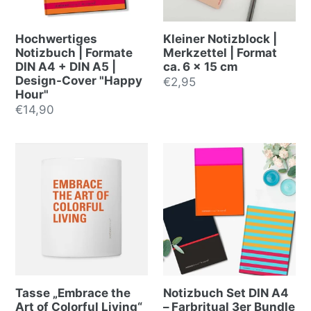
Hochwertiges
Kleiner Notizblock |
Notizbuch | Formate
Merkzettel | Format
DIN A4 + DIN A5 |
ca. 6 x 15 cm
Design-Cover "Happy
Normalpreis
€2,95
Hour"
Normalpreis
€14,90
Tasse „Embrace the
Notizbuch Set DIN A4
Art of Colorful Living“
– Farbritual 3er Bundle