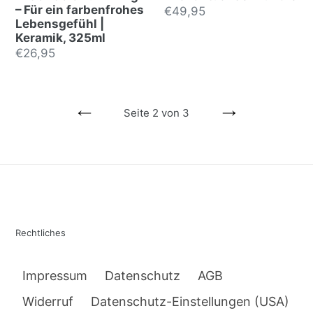
– Für ein farbenfrohes
Normalpreis
€49,95
Lebensgefühl |
Keramik, 325ml
Normalpreis
€26,95
Seite 2 von 3
VORHERIGE
NÄCHSTE
SEITE
SEITE
Rechtliches
Impressum
Datenschutz
AGB
Widerruf
Datenschutz-Einstellungen (USA)