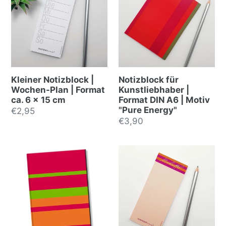
Kleiner Notizblock |
Notizblock für
Wochen-Plan | Format
Kunstliebhaber |
ca. 6 x 15 cm
Format DIN A6 | Motiv
"Pure Energy"
Normalpreis
€2,95
Normalpreis
€3,90