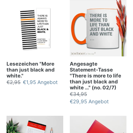
Lesezeichen "More
Angesagte
than just black and
Statement-Tasse
white."
"There is more to life
than just black and
Normalpreis
€2,95
Sonderpreis
€1,95
Angebot
white …" (no. 02/7)
Normalpreis
€34,95
Sonderpreis
€29,95
Angebot