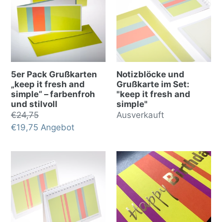
5er Pack Grußkarten
Notizblöcke und
„keep it fresh and
Grußkarte im Set:
simple“ – farbenfroh
"keep it fresh and
und stilvoll
simple"
Normalpreis
€24,75
Normalpreis
Ausverkauft
Sonderpreis
€19,75
Angebot