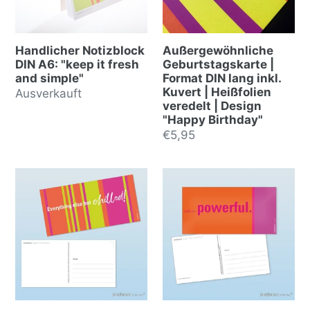
Handlicher Notizblock
Außergewöhnliche
DIN A6: "keep it fresh
Geburtstagskarte |
and simple"
Format DIN lang inkl.
Kuvert | Heißfolien
Normalpreis
Ausverkauft
veredelt | Design
"Happy Birthday"
Normalpreis
€5,95