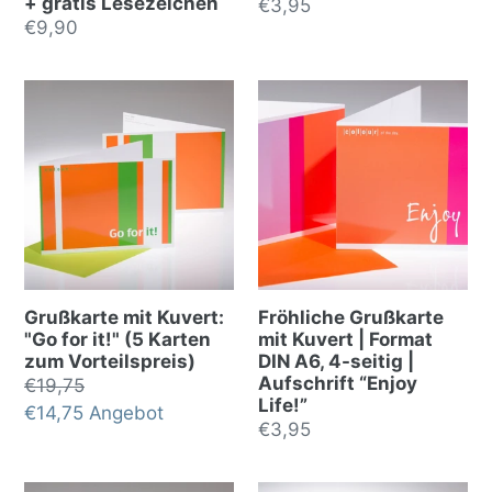
+ gratis Lesezeichen
Normalpreis
€3,95
Normalpreis
€9,90
Grußkarte mit Kuvert:
Fröhliche Grußkarte
"Go for it!" (5 Karten
mit Kuvert | Format
zum Vorteilspreis)
DIN A6, 4-seitig |
Aufschrift “Enjoy
Normalpreis
€19,75
Life!”
Sonderpreis
€14,75
Angebot
Normalpreis
€3,95