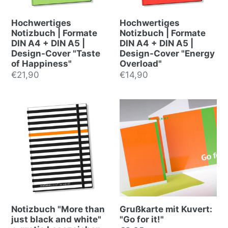
Hochwertiges
Hochwertiges
Notizbuch | Formate
Notizbuch | Formate
DIN A4 + DIN A5 |
DIN A4 + DIN A5 |
Design-Cover "Taste
Design-Cover "Energy
of Happiness"
Overload"
Normalpreis
€21,90
Normalpreis
€14,90
Notizbuch "More than
Grußkarte mit Kuvert:
just black and white"
"Go for it!"