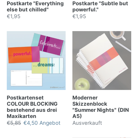
Postkarte "Everything
Postkarte "Subtle but
else but chilled"
powerful."
Normalpreis
€1,95
Normalpreis
€1,95
Postkartenset
Moderner
COLOUR BLOCKING
Skizzenblock
bestehend aus drei
"Summer Nights" (DIN
Maxikarten
A5)
Normalpreis
€5,85
Sonderpreis
€4,50
Angebot
Normalpreis
Ausverkauft