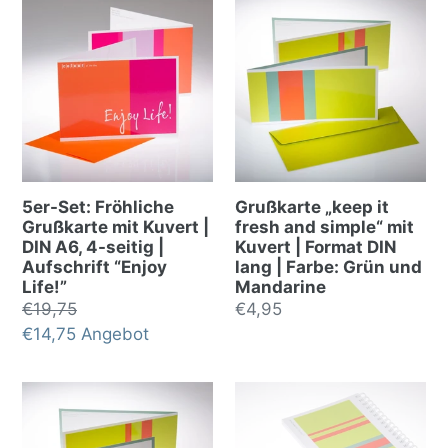
5er-Set: Fröhliche
Grußkarte „keep it
Grußkarte mit Kuvert |
fresh and simple“ mit
DIN A6, 4-seitig |
Kuvert | Format DIN
Aufschrift “Enjoy
lang | Farbe: Grün und
Life!”
Mandarine
Normalpreis
€19,75
Normalpreis
€4,95
Sonderpreis
€14,75
Angebot