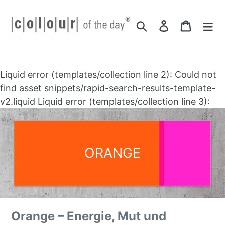
Direkt
zum
Suchen
Einloggen
Einkau
Inhalt
Liquid error (templates/collection line 2): Could not
find asset snippets/rapid-search-results-template-
v2.liquid Liquid error (templates/collection line 3):
Could not find asset snippets/rapid-search-results-
template.liquid
S
ORANGE
a
m
m
l
Orange – Energie, Mut und