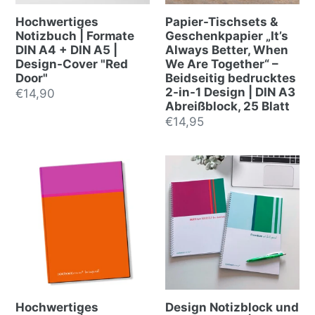
Hochwertiges
Papier-Tischsets &
Notizbuch | Formate
Geschenkpapier „It’s
DIN A4 + DIN A5 |
Always Better, When
Design-Cover "Red
We Are Together“ –
Door"
Beidseitig bedrucktes
2-in-1 Design | DIN A3
Prix
€14,90
Abreißblock, 25 Blatt
normal
Prix
€14,95
normal
Hochwertiges
Design Notizblock und