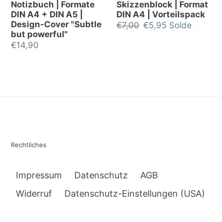
Notizbuch | Formate
Skizzenblock | Format
DIN A4 + DIN A5 |
DIN A4 | Vorteilspack
Design-Cover "Subtle
Prix
€7,00
Prix
€5,95
Solde
but powerful"
normal
réduit
Prix
€14,90
normal
Rechtliches
Impressum
Datenschutz
AGB
Widerruf
Datenschutz-Einstellungen (USA)