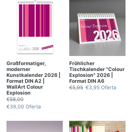
Großformatiger,
Fröhlicher
moderner
Tischkalender "Colour
Kunstkalender 2026 |
Explosion" 2026 |
Format DIN A2 |
Format DIN A6
WallArt Colour
Precio
€5,95
Precio
€3,95
Oferta
Explosion
habitual
de
Precio
€58,00
oferta
habitual
Precio
€39,00
Oferta
de
oferta