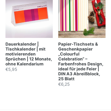
Dauerkalender |
Papier-Tischsets &
Tischkalender | mit
Geschenkpapier
motivierenden
„Colourful
Sprüchen | 12 Monate,
Celebration“ –
ohne Kalendarium
Farbenfrohes Design,
ideal für jede Feier |
Precio
€5,95
DIN A3 Abreißblock,
habitual
25 Blatt
Precio
€6,25
habitual