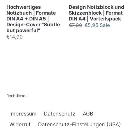
Hochwertiges
Design Notizblock und
Notizbuch | Formate
Skizzenblock | Format
DIN A4 + DIN A5 |
DIN A4 | Vorteilspack
Design-Cover "Subtle
Regular
€7,00
Sale
€5,95
Sale
but powerful"
price
price
Regular
€14,90
price
Rechtliches
Impressum
Datenschutz
AGB
Widerruf
Datenschutz-Einstellungen (USA)