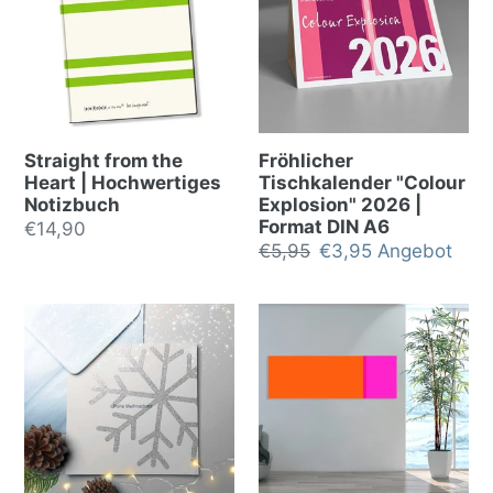
Straight from the
Fröhlicher
Heart | Hochwertiges
Tischkalender "Colour
Notizbuch
Explosion" 2026 |
Format DIN A6
Normalpreis
€14,90
Normalpreis
€5,95
Sonderpreis
€3,95
Angebot