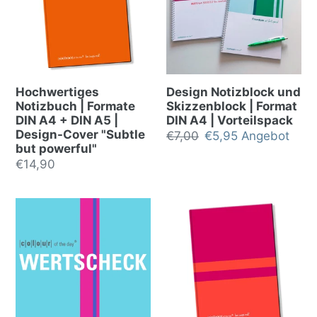
Hochwertiges
Design Notizblock und
Notizbuch | Formate
Skizzenblock | Format
DIN A4 + DIN A5 |
DIN A4 | Vorteilspack
Design-Cover "Subtle
Normalpreis
€7,00
Sonderpreis
€5,95
Angebot
but powerful"
Normalpreis
€14,90