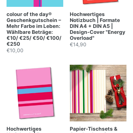
colour of the day®
Hochwertiges
Geschenkgutschein –
Notizbuch | Formate
Mehr Farbe im Leben:
DIN A4 + DIN A5 |
Wählbare Beträge:
Design-Cover "Energy
€10/ €25/ €50/ €100/
Overload"
€250
Normalpreis
€14,90
Normalpreis
€10,00
Hochwertiges
Papier-Tischsets &