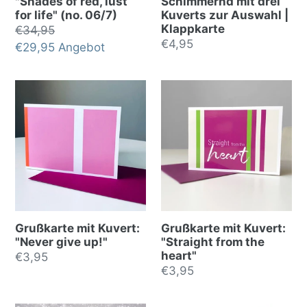
"Shades of red, lust
Schimmernd mit drei
for life" (no. 06/7)
Kuverts zur Auswahl |
Klappkarte
Normalpreis
€34,95
Normalpreis
€4,95
Sonderpreis
€29,95
Angebot
Grußkarte mit Kuvert:
Grußkarte mit Kuvert:
"Never give up!"
"Straight from the
heart"
Normalpreis
€3,95
Normalpreis
€3,95