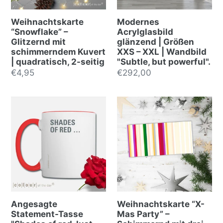
Weihnachtskarte
Modernes
“Snowflake” –
Acrylglasbild
Glitzernd mit
glänzend | Größen
schimmerndem Kuvert
XXS – XXL | Wandbild
| quadratisch, 2-seitig
"Subtle, but powerful".
Normalpreis
€4,95
Normalpreis
€292,00
Angesagte
Weihnachtskarte “X-
Statement-Tasse
Mas Party” –