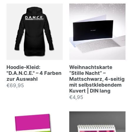
Hoodie-Kleid:
Weihnachtskarte
"D.A.N.C.E." – 4 Farben
“Stille Nacht” –
zur Auswahl
Mattschwarz, 4-seitig
mit selbstklebendem
Normalpreis
€69,95
Kuvert | DIN lang
Normalpreis
€4,95