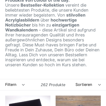
Produkte von colour of the day.
u
Unsere
Bestseller-Kollektion
vereint die
n
beliebtesten Produkte, die unsere Kunden
immer wieder begeistern. Von
stilvollen
g
Acrylglasbildern
über
hochwertige
Notizbücher
bis hin zu
:
einzigartigen
Wandkalendern
– diese Artikel sind aufgrund
ihrer herausragenden Qualität und ihres
außergewöhnlichen Designs besonders
gefragt. Diese Must-haves bringen Farbe und
Freude in Dein Zuhause, Dein Büro oder Deinen
Alltag. Lass Dich von unseren Bestsellern
inspirieren und entdecke, warum sie bei
unseren Kunden so hoch im Kurs stehen.
Filtern
Sortieren
262 Produkte