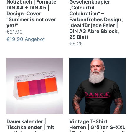
Notizbuch | Formate
Geschenkpapier
DIN A4 + DIN A5 |
„Colourful
Design-Cover
Celebration“ –
"Summer is not over
Farbenfrohes Design,
yet!"
ideal für jede Feier |
DIN A3 Abreißblock,
Normalpreis
€21,90
25 Blatt
Sonderpreis
€19,90
Angebot
Normalpreis
€6,25
Dauerkalender |
Vintage T-Shirt
Tischkalender | mit
Herren | Größen S–XXL