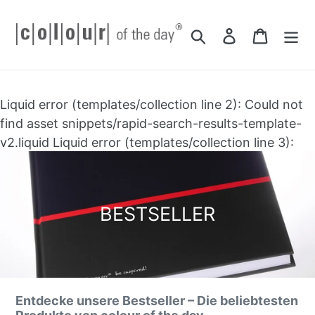
Direkt
zum
Suchen
Einloggen
Einkau
Inhalt
Liquid error (templates/collection line 2): Could not
find asset snippets/rapid-search-results-template-
v2.liquid Liquid error (templates/collection line 3):
Could not find asset snippets/rapid-search-results-
template.liquid
S
BESTSELLER
a
m
m
l
Entdecke unsere Bestseller – Die beliebtesten