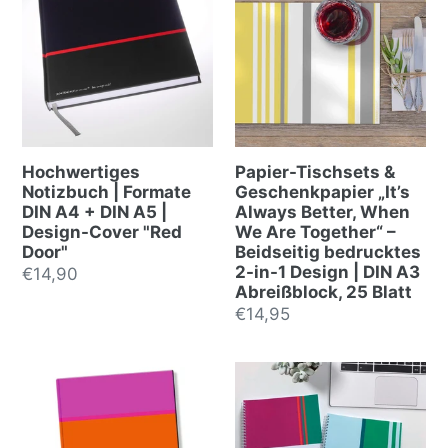
Hochwertiges
Papier-Tischsets &
Notizbuch | Formate
Geschenkpapier „It’s
DIN A4 + DIN A5 |
Always Better, When
Design-Cover "Red
We Are Together“ –
Door"
Beidseitig bedrucktes
2-in-1 Design | DIN A3
Normalpreis
€14,90
Abreißblock, 25 Blatt
Normalpreis
€14,95