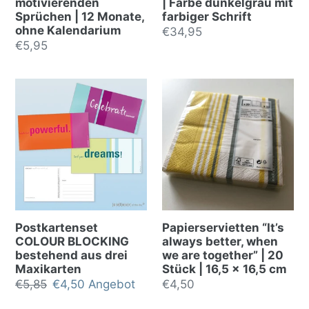
motivierenden
| Farbe dunkelgrau mit
Sprüchen | 12 Monate,
farbiger Schrift
ohne Kalendarium
Normalpreis
€34,95
Normalpreis
€5,95
Postkartenset
Papierservietten “It’s
COLOUR BLOCKING
always better, when
bestehend aus drei
we are together” | 20
Maxikarten
Stück | 16,5 x 16,5 cm
Normalpreis
€5,85
Sonderpreis
€4,50
Angebot
Normalpreis
€4,50