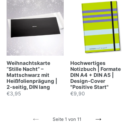
Weihnachtskarte
Hochwertiges
“Stille Nacht” –
Notizbuch | Formate
Mattschwarz mit
DIN A4 + DIN A5 |
Heißfolienprägung |
Design-Cover
2-seitig, DIN lang
"Positive Start"
Normalpreis
€3,95
Normalpreis
€9,90
Seite 1 von 11
VORHERIGE
NÄCHSTE
SEITE
SEITE